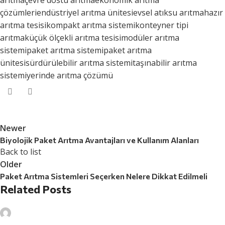
çözümleri
endüstriyel arıtma ünitesi
evsel atıksu arıtma
hazır
arıtma tesisi
kompakt arıtma sistemi
konteyner tipi
arıtma
küçük ölçekli arıtma tesisi
modüler arıtma
sistemi
paket arıtma sistemi
paket arıtma
ünitesi
sürdürülebilir arıtma sistemi
taşınabilir arıtma
sistemi
yerinde arıtma çözümü
Newer
Biyolojik Paket Arıtma Avantajları ve Kullanım Alanları
Back to list
Older
Paket Arıtma Sistemleri Seçerken Nelere Dikkat Edilmeli
Related Posts
surcev