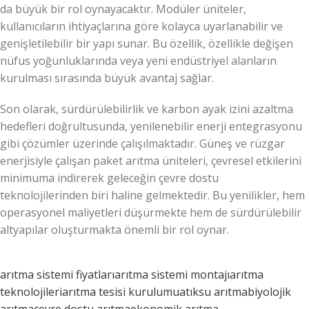
da büyük bir rol oynayacaktır. Modüler üniteler,
kullanıcıların ihtiyaçlarına göre kolayca uyarlanabilir ve
genişletilebilir bir yapı sunar. Bu özellik, özellikle değişen
nüfus yoğunluklarında veya yeni endüstriyel alanların
kurulması sırasında büyük avantaj sağlar.
Son olarak, sürdürülebilirlik ve karbon ayak izini azaltma
hedefleri doğrultusunda, yenilenebilir enerji entegrasyonu
gibi çözümler üzerinde çalışılmaktadır. Güneş ve rüzgar
enerjisiyle çalışan paket arıtma üniteleri, çevresel etkilerini
minimuma indirerek geleceğin çevre dostu
teknolojilerinden biri haline gelmektedir. Bu yenilikler, hem
operasyonel maliyetleri düşürmekte hem de sürdürülebilir
altyapılar oluşturmakta önemli bir rol oynar.
arıtma sistemi fiyatları
arıtma sistemi montajı
arıtma
teknolojileri
arıtma tesisi kurulumu
atıksu arıtma
biyolojik
arıtma
çevre dostu arıtma
ekonomik arıtma