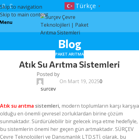
Türkçe
Skip to navigation
▼
Skip to main content
Menu
Blog
PAKET ARITMA
Atık Su Arıtma Sistemleri
Posted by
On Mart 19, 2025
0
surcev
Atık su arıtma
sistemleri,
modern toplumların karşı karşıya
olduğu en önemli çevresel zorluklardan birine çözüm
sunmaktadır. Sürdürülebilir bir gelecek inşa etme hedefiyle,
bu sistemlerin önemi her geçen gün artmaktadır. SÜRÇEV
Çevre Teknolojileri ve Danışmanlık LTD.ŞTİ. olarak, bu