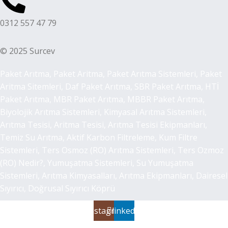
0312 557 47 79
© 2025 Surcev
Paket Arıtma, Paket Aritma, Paket Arıtma Sistemleri, Paket
Aritma Sitemleri, Daf Paket Arıtma, SBR Paket Arıtma, HTİ
Paket Arıtma, MBR Paket Arıtma, MBBR Paket Arıtma,
Biyolojik Arıtma Sistemleri, Kimyasal Arıtma Sistemleri,
Arıtma Tesisi, Aritma Tesisi, Arıtma Tesisi Ekipmanları,
Temiz Su Arıtma, Aktif Karbon Filtreleme, Kum Filtre
Sistemleri, Ters Osmoz (RO) Arıtma Sistemleri, Ters Ozmoz
(RO) Nedir?, Yumuşatma Sistemleri, Su Yumuşatma
Sistemleri, Arıtma Kimyasalları, Arıtma Ekipmanları, Dairesel
Sıyırıcı, Doğrusal Sıyırıcı Köprü
Instagram
linkedin