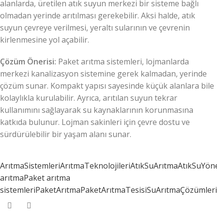
alanlarda, üretilen atık suyun merkezi bir sisteme bağlı
olmadan yerinde arıtılması gerekebilir. Aksi halde, atık
suyun çevreye verilmesi, yeraltı sularının ve çevrenin
kirlenmesine yol açabilir.
Çözüm Önerisi:
Paket arıtma sistemleri, lojmanlarda
merkezi kanalizasyon sistemine gerek kalmadan, yerinde
çözüm sunar. Kompakt yapısı sayesinde küçük alanlara bile
kolaylıkla kurulabilir. Ayrıca, arıtılan suyun tekrar
kullanımını sağlayarak su kaynaklarının korunmasına
katkıda bulunur. Lojman sakinleri için çevre dostu ve
sürdürülebilir bir yaşam alanı sunar.
ArıtmaSistemleri
ArıtmaTeknolojileri
AtıkSuArıtma
AtıkSuYön
arıtma
Paket arıtma
sistemleri
PaketArıtma
PaketArıtmaTesisi
SuArıtmaÇözümleri