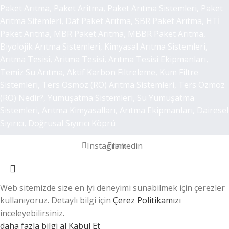
Paket Arıtma, Paket Aritma, Paket Arıtma Sistemleri, Paket
Aritma Sitemleri, Daf Paket Arıtma, SBR Paket Arıtma, HTİ
Paket Arıtma, MBR Paket Arıtma, MBBR Paket Arıtma,
Biyolojik Arıtma Sistemleri, Kimyasal Arıtma Sistemleri,
Arıtma Tesisi, Aritma Tesisi, Arıtma Tesisi Ekipmanları,
Temiz Su Arıtma, Aktif Karbon Filtreleme, Kum Filtre
Sistemleri, Ters Osmoz (RO) Arıtma Sistemleri, Ters Ozmoz
(RO) Nedir?, Yumuşatma Sistemleri, Su Yumuşatma
Sistemleri, Arıtma Kimyasalları, Arıtma Ekipmanları, Dairesel
Sıyırıcı, Doğrusal Sıyırıcı Köprü
Instagram
linkedin
Web sitemizde size en iyi deneyimi sunabilmek için çerezler
kullanıyoruz. Detaylı bilgi için
Çerez Politikamızı
inceleyebilirsiniz.
daha fazla bilgi al
Kabul Et