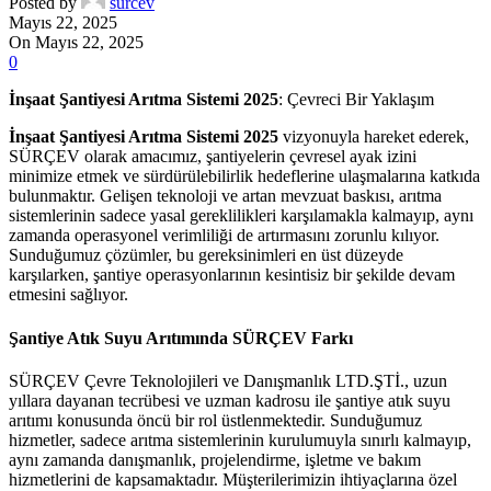
Posted by
surcev
Mayıs 22, 2025
On Mayıs 22, 2025
0
İnşaat Şantiyesi Arıtma Sistemi 2025
: Çevreci Bir Yaklaşım
İnşaat Şantiyesi Arıtma Sistemi 2025
vizyonuyla hareket ederek,
SÜRÇEV olarak amacımız, şantiyelerin çevresel ayak izini
minimize etmek ve sürdürülebilirlik hedeflerine ulaşmalarına katkıda
bulunmaktır. Gelişen teknoloji ve artan mevzuat baskısı, arıtma
sistemlerinin sadece yasal gereklilikleri karşılamakla kalmayıp, aynı
zamanda operasyonel verimliliği de artırmasını zorunlu kılıyor.
Sunduğumuz çözümler, bu gereksinimleri en üst düzeyde
karşılarken, şantiye operasyonlarının kesintisiz bir şekilde devam
etmesini sağlıyor.
Şantiye Atık Suyu Arıtımında SÜRÇEV Farkı
SÜRÇEV Çevre Teknolojileri ve Danışmanlık LTD.ŞTİ., uzun
yıllara dayanan tecrübesi ve uzman kadrosu ile şantiye atık suyu
arıtımı konusunda öncü bir rol üstlenmektedir. Sunduğumuz
hizmetler, sadece arıtma sistemlerinin kurulumuyla sınırlı kalmayıp,
aynı zamanda danışmanlık, projelendirme, işletme ve bakım
hizmetlerini de kapsamaktadır. Müşterilerimizin ihtiyaçlarına özel