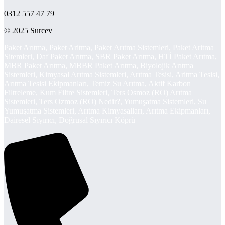
0312 557 47 79
© 2025 Surcev
Paket Arıtma, Paket Aritma, Paket Arıtma Sistemleri, Paket Aritma
Sitemleri, Daf Paket Arıtma, SBR Paket Arıtma, HTİ Paket Arıtma,
MBR Paket Arıtma, MBBR Paket Arıtma, Biyolojik Arıtma
Sistemleri, Kimyasal Arıtma Sistemleri, Arıtma Tesisi, Aritma Tesisi,
Arıtma Tesisi Ekipmanları, Temiz Su Arıtma, Aktif Karbon
Filtreleme, Kum Filtre Sistemleri, Ters Osmoz (RO) Arıtma
Sistemleri, Ters Ozmoz (RO) Nedir?, Yumuşatma Sistemleri, Su
Yumuşatma Sistemleri, Arıtma Kimyasalları, Arıtma Ekipmanları,
Dairesel Sıyırıcı, Doğrusal Sıyırıcı Köprü