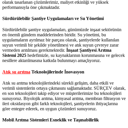
olarak tasarlanan çözümlerimiz, maliyet etkinliği ve yüksek
performansıyla öne çıkmaktadır.
Sürdürülebilir Şantiye Uygulamaları ve Su Yönetimi
Sürdürülebilir şantiye uygulamaları, günümüzde inşaat sektörünün
en önemli gündem maddelerinden biridir. Su yönetimi, bu
uygulamaların ayrılmaz bir parçası olarak, şantiyelerde kullanılan
suyun verimli bir şekilde yönetilmesi ve atık suyun çevreye zarar
vermeden arıtılması gerekmektedir.
İnşaat Şantiyesi Arıtma
Sistemi 2025
hedefimizle, su kaynaklarının korunmasına ve gelecek
nesillere aktarılmasına katkıda bulunmayı amaçlıyoruz.
Atık su arıtma
Teknolojilerinde İnovasyon
Atık su arıtma teknolojilerindeki sürekli gelişim, daha etkili ve
verimli sistemlerin ortaya çıkmasını sağlamaktadır. SÜRÇEV olarak,
en son teknolojileri takip ediyor ve müşterilerimize bu teknolojileri
sunuyoruz. Biyolojik arıtma, kimyasal arıtma, membran filtrasyon ve
ileri oksidasyon gibi farklı teknolojileri, şantiyelerin ihtiyaçlarına
göre entegre ederek, en uygun çözümleri sunuyoruz.
Mobil Arıtma Sistemleri Esneklik ve Taşınabilirlik