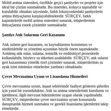
Mobil arıtma sistemleri, özellikle geçici şantiyeler ve projeler için
ideal bir çözüm sunmaktadır. Bu sistemler, kolayca taşınabilir ve
kurulabilir olmaları sayesinde, farklı lokasyonlardaki şantiyelerin
arıtma ihtiyaçlarını karşılayabilmektedir. SÜRÇEV, farklı
kapasitelerde mobil arıtma sistemleri sunarak, müşterilerinin
ihtiyaçlarına esnek çözümler sunmaktadır.
Şantiye Atık Sularının Geri Kazanımı
Atık suların geri kazanımı, su kaynaklarının korunması ve
sürdürülebilir su yönetimi açısından büyük önem taşımaktadır.
Arıtılmış atık sular, sulama, temizlik ve endüstriyel proseslerde
kullanılabilir, böylece su tüketimi azaltılabilir. SÜRÇEV, atık suların
geri kazanımına yönelik özel çözümler sunarak, müşterilerinin su
ayak izini minimize etmelerine yardımcı olmaktadır.
Çevre Mevzuatına Uyum ve Lisanslama Hizmetleri
Çevre mevzuatına uyum, inşaat sektöründe faaliyet gösteren şirketler
için yasal bir zorunluluktur. Atık su arıtma sistemlerinin kurulumu ve
işletilmesi, ilgili mevzuat hükümlerine uygun olarak yapılmalıdır.
SÜRÇEV, müşterilerine çevre mevzuatına uyum konusunda
danışmanlık hizmeti sunmakta ve gerekli lisanslama işlemlerini takip
etmektedir.