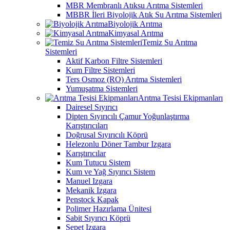
MBR Membranlı Atıksu Arıtma Sistemleri
MBBR İleri Biyolojik Atık Su Arıtma Sistemleri
Biyolojik Arıtma
Kimyasal Arıtma
Temiz Su Arıtma
Sistemleri
Aktif Karbon Filtre Sistemleri
Kum Filtre Sistemleri
Ters Osmoz (RO) Arıtma Sistemleri
Yumuşatma Sistemleri
Arıtma Tesisi Ekipmanları
Dairesel Sıyırıcı
Dipten Sıyırıcılı Çamur Yoğunlaştırma
Karıştırıcıları
Doğrusal Sıyırıcılı Köprü
Helezonlu Döner Tambur Izgara
Karıştırıcılar
Kum Tutucu Sistem
Kum ve Yağ Sıyırıcı Sistem
Manuel Izgara
Mekanik Izgara
Penstock Kapak
Polimer Hazırlama Ünitesi
Sabit Sıyırıcı Köprü
Sepet Izgara