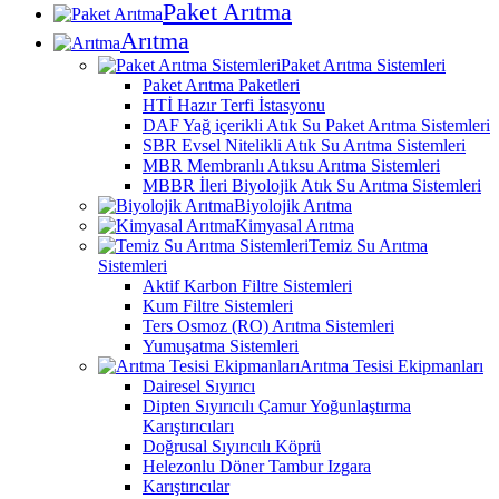
Paket Arıtma
Arıtma
Paket Arıtma Sistemleri
Paket Arıtma Paketleri
HTİ Hazır Terfi İstasyonu
DAF Yağ içerikli Atık Su Paket Arıtma Sistemleri
SBR Evsel Nitelikli Atık Su Arıtma Sistemleri
MBR Membranlı Atıksu Arıtma Sistemleri
MBBR İleri Biyolojik Atık Su Arıtma Sistemleri
Biyolojik Arıtma
Kimyasal Arıtma
Temiz Su Arıtma
Sistemleri
Aktif Karbon Filtre Sistemleri
Kum Filtre Sistemleri
Ters Osmoz (RO) Arıtma Sistemleri
Yumuşatma Sistemleri
Arıtma Tesisi Ekipmanları
Dairesel Sıyırıcı
Dipten Sıyırıcılı Çamur Yoğunlaştırma
Karıştırıcıları
Doğrusal Sıyırıcılı Köprü
Helezonlu Döner Tambur Izgara
Karıştırıcılar