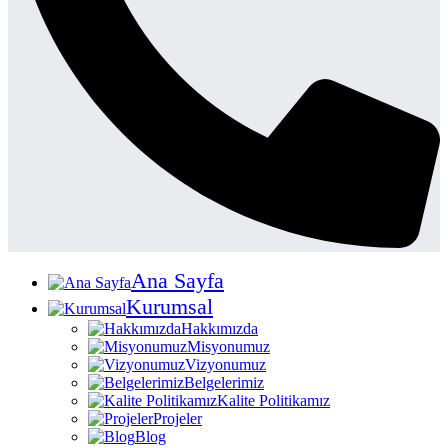
Ana Sayfa
Kurumsal
Hakkımızda
Misyonumuz
Vizyonumuz
Belgelerimiz
Kalite Politikamız
Projeler
Blog