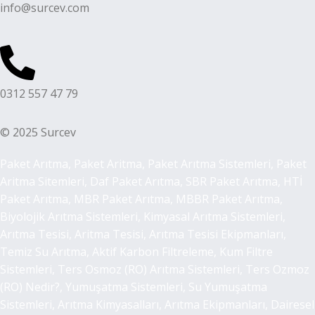
info@surcev.com
0312 557 47 79
© 2025 Surcev
Paket Arıtma, Paket Aritma, Paket Arıtma Sistemleri, Paket
Aritma Sitemleri, Daf Paket Arıtma, SBR Paket Arıtma, HTİ
Paket Arıtma, MBR Paket Arıtma, MBBR Paket Arıtma,
Biyolojik Arıtma Sistemleri, Kimyasal Arıtma Sistemleri,
Arıtma Tesisi, Aritma Tesisi, Arıtma Tesisi Ekipmanları,
Temiz Su Arıtma, Aktif Karbon Filtreleme, Kum Filtre
Sistemleri, Ters Osmoz (RO) Arıtma Sistemleri, Ters Ozmoz
(RO) Nedir?, Yumuşatma Sistemleri, Su Yumuşatma
Sistemleri, Arıtma Kimyasalları, Arıtma Ekipmanları, Dairesel