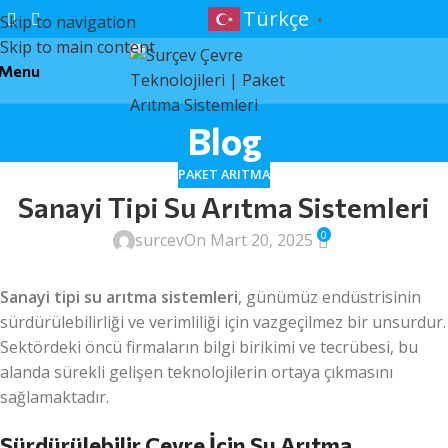
Türkçe
Skip to navigation
▼
Skip to main content
Menu
Blog
PAKET ARITMA
Sanayi Tipi Su Arıtma Sistemleri
0
surcev
On Mart 20, 2025
Sanayi tipi su arıtma sistemleri
, günümüz endüstrisinin
sürdürülebilirliği ve verimliliği için vazgeçilmez bir unsurdur.
Sektördeki öncü firmaların bilgi birikimi ve tecrübesi, bu
alanda sürekli gelişen teknolojilerin ortaya çıkmasını
sağlamaktadır.
Sürdürülebilir Çevre İçin Su Arıtma