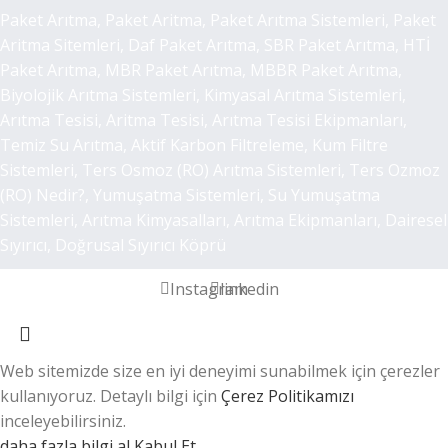
Paket Arıtma, Paket Aritma, Paket Arıtma Sistemleri, Paket
Aritma Sitemleri, Daf Paket Arıtma, SBR Paket Arıtma, HTİ
Paket Arıtma, MBR Paket Arıtma, MBBR Paket Arıtma,
Biyolojik Arıtma Sistemleri, Kimyasal Arıtma Sistemleri,
Arıtma Tesisi, Aritma Tesisi, Arıtma Tesisi Ekipmanları,
Temiz Su Arıtma, Aktif Karbon Filtreleme, Kum Filtre
Sistemleri, Ters Osmoz (RO) Arıtma Sistemleri, Ters Ozmoz
(RO) Nedir?, Yumuşatma Sistemleri, Su Yumuşatma
Sistemleri, Arıtma Kimyasalları, Arıtma Ekipmanları, Dairesel
Sıyırıcı, Doğrusal Sıyırıcı Köprü
Instagram
linkedin
Web sitemizde size en iyi deneyimi sunabilmek için çerezler
kullanıyoruz. Detaylı bilgi için
Çerez Politikamızı
inceleyebilirsiniz.
daha fazla bilgi al
Kabul Et