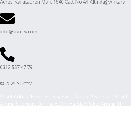
Adres: Karacaören Mah. 1640 Cad. No:4/J Altındağ/Ankara
info@surcev.com
0312 557 47 79
© 2025 Surcev
Paket Arıtma, Paket Aritma, Paket Arıtma Sistemleri, Paket
Aritma Sitemleri, Daf Paket Arıtma, SBR Paket Arıtma, HTİ
Paket Arıtma, MBR Paket Arıtma, MBBR Paket Arıtma,
Biyolojik Arıtma Sistemleri, Kimyasal Arıtma Sistemleri,
Arıtma Tesisi, Aritma Tesisi, Arıtma Tesisi Ekipmanları,