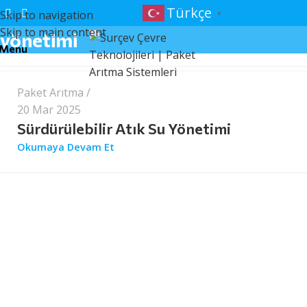
Tag Archives: sürdürülebilir atık su
Türkçe
Skip to navigation
▼
surcev
Skip to main content
yönetimi
Menu
Paket Arıtma
20 Mar 2025
Sürdürülebilir Atık Su Yönetimi
Okumaya Devam Et