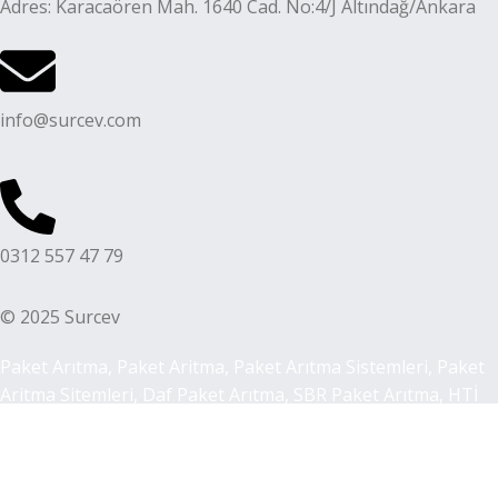
Adres: Karacaören Mah. 1640 Cad. No:4/J Altındağ/Ankara
info@surcev.com
0312 557 47 79
© 2025 Surcev
Paket Arıtma, Paket Aritma, Paket Arıtma Sistemleri, Paket
Aritma Sitemleri, Daf Paket Arıtma, SBR Paket Arıtma, HTİ
Paket Arıtma, MBR Paket Arıtma, MBBR Paket Arıtma,
Biyolojik Arıtma Sistemleri, Kimyasal Arıtma Sistemleri,
Arıtma Tesisi, Aritma Tesisi, Arıtma Tesisi Ekipmanları,