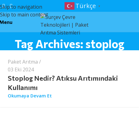
Türkçe
Skip to navigation
▼
Skip to main content
Menu
surcev
Tag Archives: stoplog
Paket Arıtma
03 Eki 2024
Stoplog Nedir? Atıksu Arıtımındaki
Kullanımı
Okumaya Devam Et