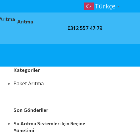
Türkçe
▼
Arıtma
0312 557 47 79
i
Kategoriler
Paket Arıtma
Son Gönderiler
Su Arıtma Sistemleri Için Reçine
Yönetimi