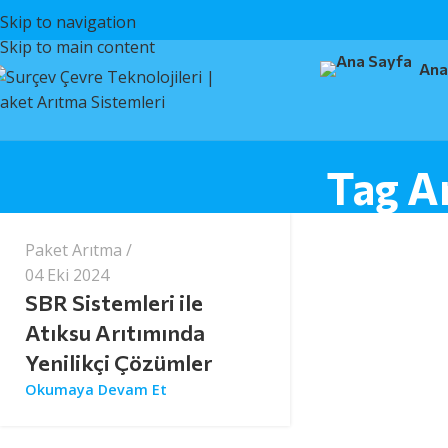
Skip to navigation
Skip to main content
Ana
surcev
Tag Ar
Paket Arıtma
04 Eki 2024
SBR Sistemleri ile
Atıksu Arıtımında
Yenilikçi Çözümler
Okumaya Devam Et