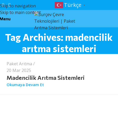
Türkçe
Skip to navigation
▼
Skip to main content
Menu
Tag Archives: madencilik
surcev
arıtma sistemleri
Paket Arıtma
20 Mar 2025
Madencilik Arıtma Sistemleri
Okumaya Devam Et