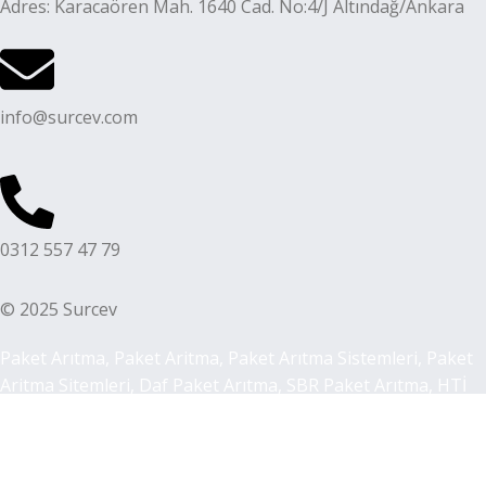
Adres: Karacaören Mah. 1640 Cad. No:4/J Altındağ/Ankara
info@surcev.com
0312 557 47 79
© 2025 Surcev
Paket Arıtma, Paket Aritma, Paket Arıtma Sistemleri, Paket
Aritma Sitemleri, Daf Paket Arıtma, SBR Paket Arıtma, HTİ
Paket Arıtma, MBR Paket Arıtma, MBBR Paket Arıtma,
Biyolojik Arıtma Sistemleri, Kimyasal Arıtma Sistemleri,
Arıtma Tesisi, Aritma Tesisi, Arıtma Tesisi Ekipmanları,