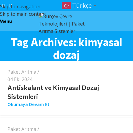
Türkçe
Skip to navigation
▼
Skip to main content
Menu
Tag Archives: kimyasal
surcev
dozaj
Paket Arıtma
04 Eki 2024
Antiskalant ve Kimyasal Dozaj
Sistemleri
surcev
Okumaya Devam Et
Paket Arıtma