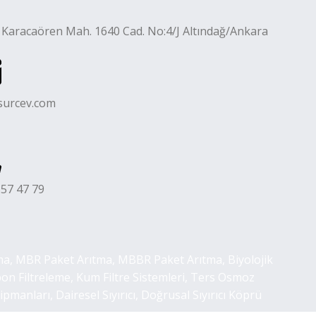
 Karacaören Mah. 1640 Cad. No:4/J Altındağ/Ankara
surcev.com
57 47 79
tma, MBR Paket Arıtma, MBBR Paket Arıtma, Biyolojik
rbon Filtreleme, Kum Filtre Sistemleri, Ters Osmoz
anları, Dairesel Sıyırıcı, Doğrusal Sıyırıcı Köprü