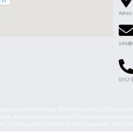
Adres:
info@
0312 5
itemleri, Daf Paket Arıtma, SBR Paket Arıtma, HTİ Paket Arı
Tesisi, Arıtma Tesisi Ekipmanları, Temiz Su Arıtma, Aktif Ka
, Su Yumuşatma Sistemleri, Arıtma Kimyasalları, Arıtma Ekipm