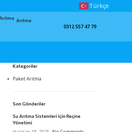
Türkçe
▼
Arıtma
0312 557 47 79
Kategoriler
Paket Arıtma
Son Gönderiler
Su Arıtma Sistemleri Için Reçine
Yönetimi
Haziran 18, 2025
No Comments