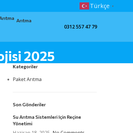
Türkçe
▼
Arıtma
0312 557 47 79
jisi 2025
Kategoriler
Paket Arıtma
Son Gönderiler
Su Arıtma Sistemleri Için Reçine
Yönetimi
Haziran 18, 2025
No Comments