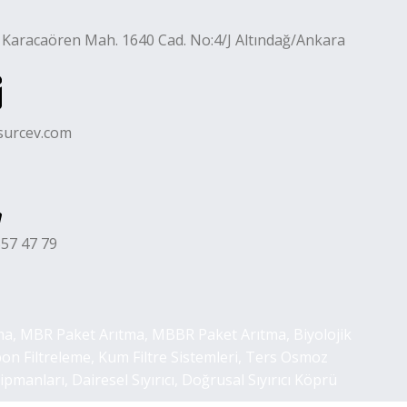
 Karacaören Mah. 1640 Cad. No:4/J Altındağ/Ankara
surcev.com
57 47 79
tma, MBR Paket Arıtma, MBBR Paket Arıtma, Biyolojik
rbon Filtreleme, Kum Filtre Sistemleri, Ters Osmoz
anları, Dairesel Sıyırıcı, Doğrusal Sıyırıcı Köprü