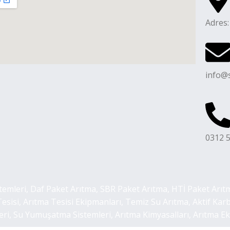
Adres:
info@
0312 5
itemleri, Daf Paket Arıtma, SBR Paket Arıtma, HTİ Paket Arı
Tesisi, Arıtma Tesisi Ekipmanları, Temiz Su Arıtma, Aktif Ka
, Su Yumuşatma Sistemleri, Arıtma Kimyasalları, Arıtma Ekipm